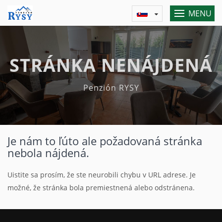
MENU
STRÁNKA NENÁJDENÁ
Penzión RYSY
Je nám to ľúto ale požadovaná stránka
nebola nájdená.
Uistite sa prosím, že ste neurobili chybu v URL adrese. Je
možné, že stránka bola premiestnená alebo odstránena.