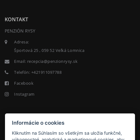
KONTAKT
PENZIÓN RYSY
Adresa:
Športová 25 , 059 52 Veľká Lomnica
Email:
recepcia@penzionrysy.sk
Telefón:
+421911097788
Facebook
Instagram
NEWSLETTER
Informácie o cookies
Kliknutím na Súhlasím so všetkým sa uložia funkčné,
výkonnostné, analytické a marketingové cookies, aby