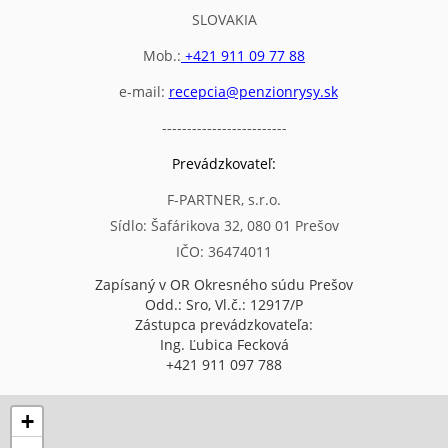
SLOVAKIA
Mob.:
+421 911 09 77 88
e-mail:
recepcia@penzionrysy.sk
-------------------------
Prevádzkovateľ:
F-PARTNER, s.r.o.
Sídlo: Šafárikova 32, 080 01 Prešov
IČO: 36474011
Zapísaný v OR Okresného súdu Prešov
Odd.: Sro, Vl.č.: 12917/P
Zástupca prevádzkovateľa:
Ing. Ľubica Fecková
+421 911 097 788
+