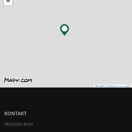
−
Leaflet
|
© Seznam.cz a.s. a další
KONTAKT
PENZIÓN RYSY