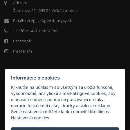
Adresa:
Športová 25 , 059 52 Veľká Lomnica
Email:
recepcia@penzionrysy.sk
Telefón:
+421911097788
Facebook
Instagram
NEWSLETTER
Informácie o cookies
Kliknutím na Súhlasím so všetkým sa uložia funkčné,
výkonnostné, analytické a marketingové cookies, aby
sme vám umožnili pohodlné používanie stránky,
meranie funkčnosti našej stránky a cielenie reklamy.
ODOBERAŤ
Svoje nastavenia môžete ľahko upraviť kliknutím na
Nastavenia cookies.